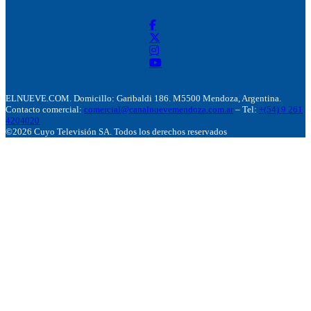
ELNUEVE.COM. Domicillo: Garibaldi 186. M5500 Mendoza, Argentina.
Contacto comercial:
comercial@canalnuevemendoza.com.ar
– Tel:
+(54) 9 261
4204020
©2026 Cuyo Televisión SA. Todos los derechos reservados