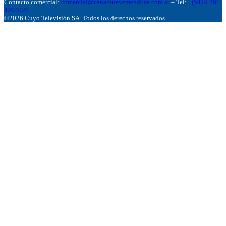
Contacto comercial:
comercial@canalnuevemendoza.com.ar
– Tel:
+(54) 9 261
4204020
©2026 Cuyo Televisión SA. Todos los derechos reservados