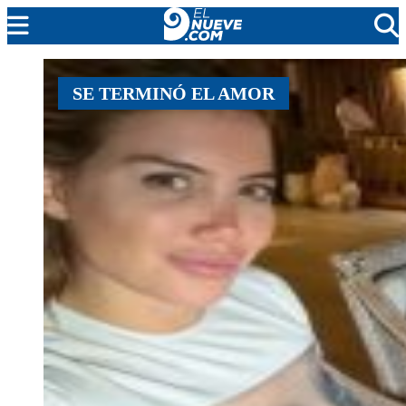
MENDOZA
SE TERMINÓ EL AMOR
CADA DÍA
ARGENTINA
NOTICIERO 9
PROTAGONISTAS
EL NUEVE STREAMS
PROGRAMACIÓN
EN VIVO