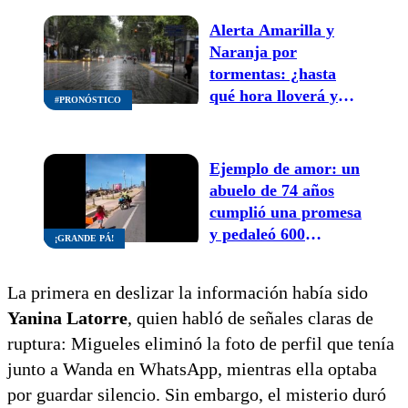
Alerta Amarilla y
Naranja por
tormentas: ¿hasta
qué hora lloverá y
#PRONÓSTICO
cuáles son las zonas
más complicadas?
Ejemplo de amor: un
abuelo de 74 años
cumplió una promesa
y pedaleó 600
¡GRANDE PÁ!
kilómetros para que
su hija se recupere
La primera en deslizar la información había sido
del cáncer
Yanina Latorre
, quien habló de señales claras de
ruptura: Migueles eliminó la foto de perfil que tenía
junto a Wanda en WhatsApp, mientras ella optaba
por guardar silencio. Sin embargo, el misterio duró