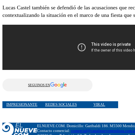
Lucas Castel también se defendió de las acusaciones que rec
contextualizando la situación en el marco de una fiesta que
SEGUINOS EN
IMPRESIONANTE
REDES SOCIALES
VIRAL
ELNUEVE.COM. Domicillo: Garibaldi 186. M5500 Mendoza
Contacto comercial:
comercial@canalnuevemendoza.com.a