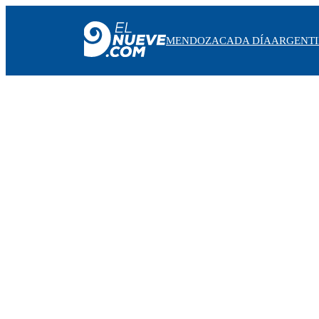
MENDOZA
CADA DÍA
ARGENT
MENDOZA
CADA DÍA
ARGENTINA
NOTICIERO 9
PROTAGONISTAS
EL NUEVE STREAMS
PROGRAMACIÓN
EN VIVO