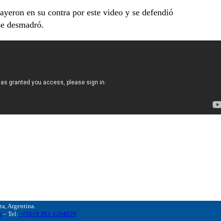
ayeron en su contra por este video y se defendió
 se desmadró.
, Argentina.
r
– Tel:
+(54) 9 261 4204020