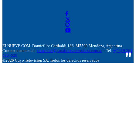
ELNUEVE.COM. Domicillo: Garibaldi 186. M5500 Mendoza, Argentina.
Contacto comercial:
comercial@canalnuevemendoza.com.ar
– Tel:
+(54) 9 261
4204020
©2026 Cuyo Televisión SA. Todos los derechos reservados