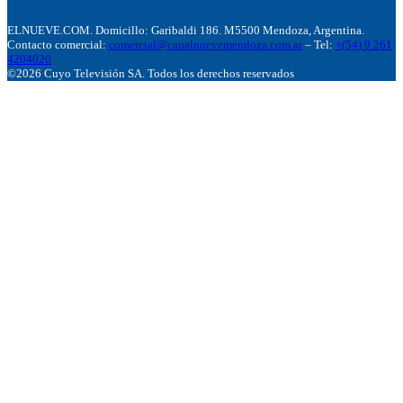
ELNUEVE.COM. Domicillo: Garibaldi 186. M5500 Mendoza, Argentina.
Contacto comercial:
comercial@canalnuevemendoza.com.ar
– Tel:
+(54) 9 261
4204020
©2026 Cuyo Televisión SA. Todos los derechos reservados