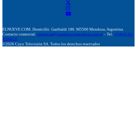
ELNUEVE.COM. Domicillo: Garibaldi 186. M5500 Mendoza, Argentina.
Contacto comercial:
comercial@canalnuevemendoza.com.ar
– Tel:
+(54) 9 261
4204020
©2026 Cuyo Televisión SA. Todos los derechos reservados