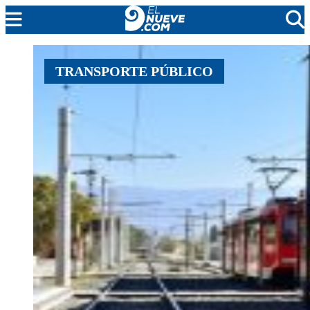
MENDOZA
TRANSPORTE PÚBLICO
CADA DÍA
ARGENTINA
NOTICIERO 9
PROTAGONISTAS
EL NUEVE STREAMS
PROGRAMACIÓN
EN VIVO