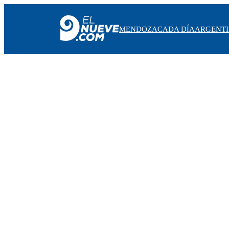
MENDOZA
CADA DÍA
ARGENT
MENDOZA
CADA DÍA
ARGENTINA
NOTICIERO 9
PROTAGONISTAS
EL NUEVE STREAMS
PROGRAMACIÓN
EN VIVO