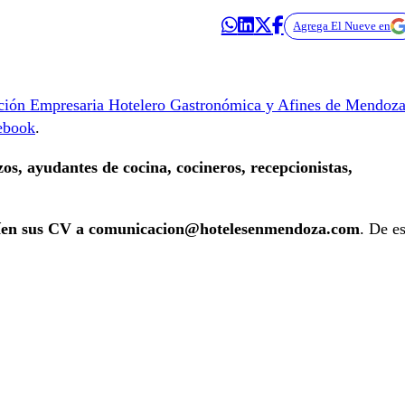
Agrega El Nueve en
ción Empresaria Hotelero Gastronómica y Afines de Mendoz
ebook
.
os, ayudantes de cocina, cocineros, recepcionistas,
.
íen sus CV a comunicacion@hotelesenmendoza.com
. De e