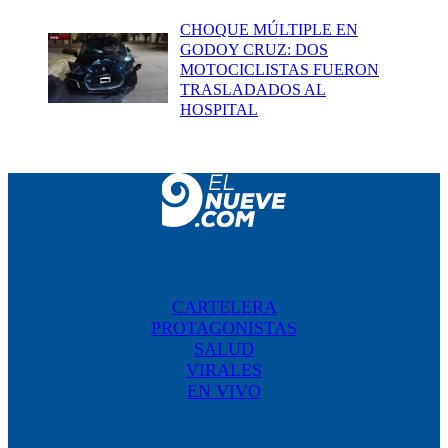
CHOQUE MÚLTIPLE EN
GODOY CRUZ: DOS
MOTOCICLISTAS FUERON
TRASLADADOS AL
HOSPITAL
CARTELERA
PROTAGONISTAS
SALUD
VIRALES
EN VIVO