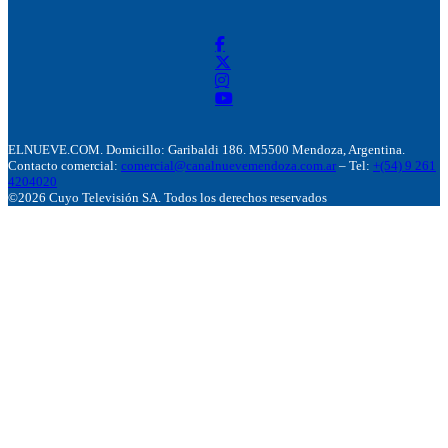
ELNUEVE.COM. Domicillo: Garibaldi 186. M5500 Mendoza, Argentina.
Contacto comercial:
comercial@canalnuevemendoza.com.ar
– Tel:
+(54) 9 261
4204020
©2026 Cuyo Televisión SA. Todos los derechos reservados