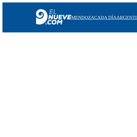
MENDOZA
CADA DÍA
ARGENT
MENDOZA
CADA DÍA
ARGENTINA
NOTICIERO 9
PROTAGONISTAS
EL NUEVE STREAMS
PROGRAMACIÓN
EN VIVO