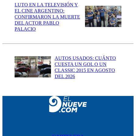
LUTO EN LA TELEVISIÓN Y
EL CINE ARGENTINO:
CONFIRMARON LA MUERTE
DEL ACTOR PABLO
PALACIO
AUTOS USADOS: CUÁNTO
CUESTA UN GOL O UN
CLASSIC 2015 EN AGOSTO
DEL 2026