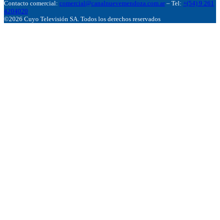
Contacto comercial:
comercial@canalnuevemendoza.com.ar
– Tel:
+(54) 9 261
4204020
©2026 Cuyo Televisión SA. Todos los derechos reservados