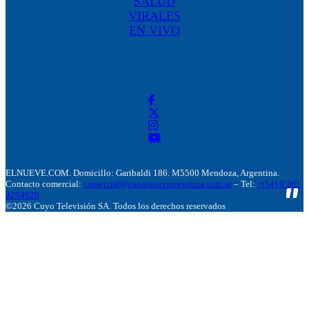
SALUD
VIRALES
EN VIVO
ELNUEVE.COM. Domicillo: Garibaldi 186. M5500 Mendoza, Argentina.
Contacto comercial:
comercial@canalnuevemendoza.com.ar
– Tel:
+(54) 9 261
4204020
©2026 Cuyo Televisión SA. Todos los derechos reservados