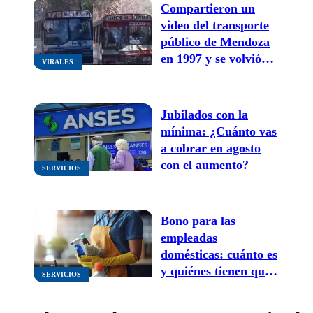
Compartieron un
video del transporte
público de Mendoza
en 1997 y se volvió
VIRALES
viral en las redes
sociales
Jubilados con la
mínima: ¿Cuánto vas
a cobrar en agosto
con el aumento?
SERVICIOS
Bono para las
empleadas
domésticas: cuánto es
y quiénes tienen que
SERVICIOS
cobrarlo en julio,
agosto y septiembre