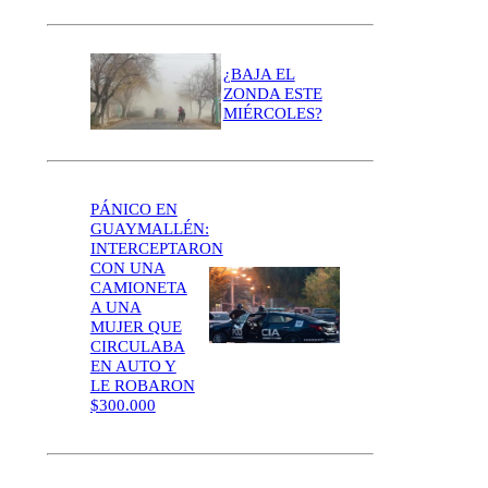
¿BAJA EL
ZONDA ESTE
MIÉRCOLES?
PÁNICO EN
GUAYMALLÉN:
INTERCEPTARON
CON UNA
CAMIONETA
A UNA
MUJER QUE
CIRCULABA
EN AUTO Y
LE ROBARON
$300.000