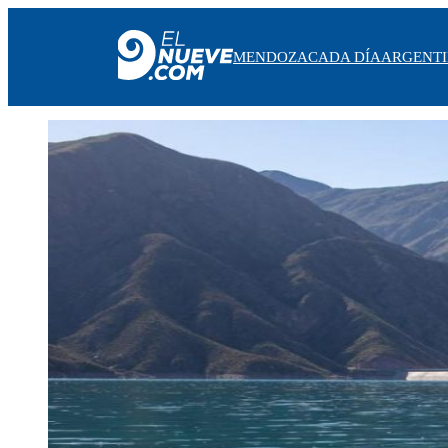
MENDOZA
CADA DÍA
ARGENT
MENDOZA
CADA DÍA
ARGENTINA
NOTICIERO 9
PROTAGONISTAS
EL NUEVE STREAMS
PROGRAMACIÓN
EN VIVO