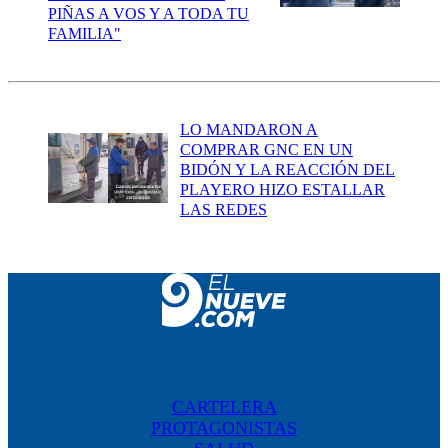
PIÑAS A VOS Y A TODA TU
FAMILIA"
LO MANDARON A
COMPRAR GNC EN UN
BIDÓN Y LA REACCIÓN DEL
PLAYERO HIZO ESTALLAR
LAS REDES
CARTELERA
PROTAGONISTAS