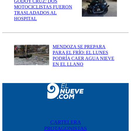
GODOY CRUZ: DOS
MOTOCICLISTAS FUERON
TRASLADADOS AL
HOSPITAL
MENDOZA SE PREPARA
PARA EL FRÍO: EL LUNES
PODRÍA CAER AGUA NIEVE
EN EL LLANO
CARTELERA
PROTAGONISTAS