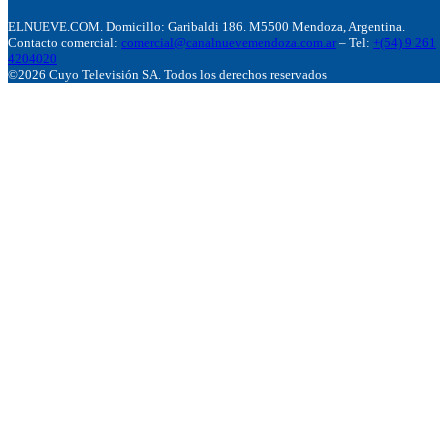
ELNUEVE.COM. Domicillo: Garibaldi 186. M5500 Mendoza, Argentina.
Contacto comercial:
comercial@canalnuevemendoza.com.ar
– Tel:
+(54) 9 261
4204020
©2026 Cuyo Televisión SA. Todos los derechos reservados