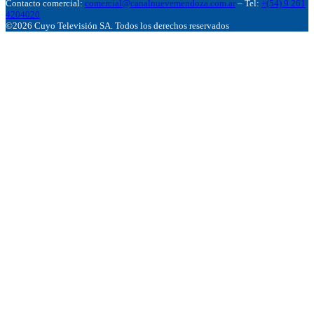
Contacto comercial:
comercial@canalnuevemendoza.com.ar
– Tel:
+(54) 9 261
4204020
©2026 Cuyo Televisión SA. Todos los derechos reservados