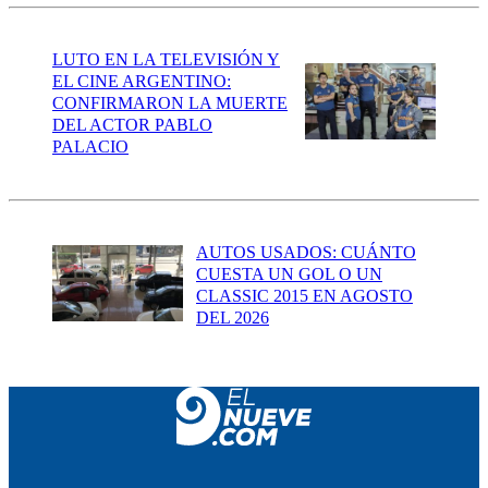
LUTO EN LA TELEVISIÓN Y
EL CINE ARGENTINO:
CONFIRMARON LA MUERTE
DEL ACTOR PABLO
PALACIO
AUTOS USADOS: CUÁNTO
CUESTA UN GOL O UN
CLASSIC 2015 EN AGOSTO
DEL 2026