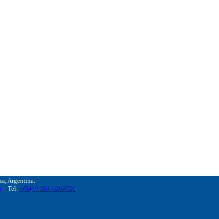
, Argentina.
r
– Tel:
+(54) 9 261 4204020