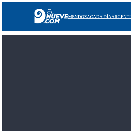
MENDOZA
CADA DÍA
ARGENT
MENDOZA
CADA DÍA
ARGENTINA
NOTICIERO 9
PROTAGONISTAS
EL NUEVE STREAMS
PROGRAMACIÓN
EN VIVO