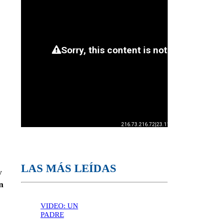
LAS MÁS LEÍDAS
y
n
VIDEO: UN
PADRE