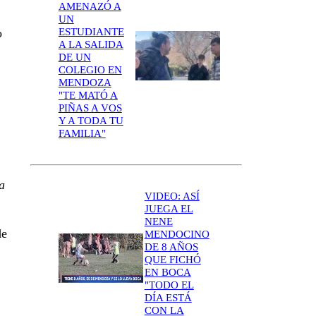
AMENAZÓ A
UN
ESTUDIANTE
o
A LA SALIDA
DE UN
COLEGIO EN
MENDOZA
"TE MATÓ A
PIÑAS A VOS
Y A TODA TU
FAMILIA"
a
VIDEO: ASÍ
JUEGA EL
NENE
de
MENDOCINO
DE 8 AÑOS
QUE FICHÓ
EN BOCA
"TODO EL
DÍA ESTÁ
CON LA