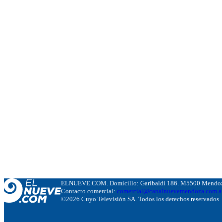
ELNUEVE.COM. Domicillo: Garibaldi 186. M5500 Mendoza
Contacto comercial:
comercial@canalnuevemendoza.com.a
©2026 Cuyo Televisión SA. Todos los derechos reservados