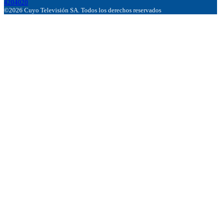
4204020
©2026 Cuyo Televisión SA. Todos los derechos reservados