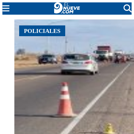
MENDOZA
POLICIALES
CADA DÍA
ARGENTINA
NOTICIERO 9
PROTAGONISTAS
EL NUEVE STREAMS
PROGRAMACIÓN
EN VIVO