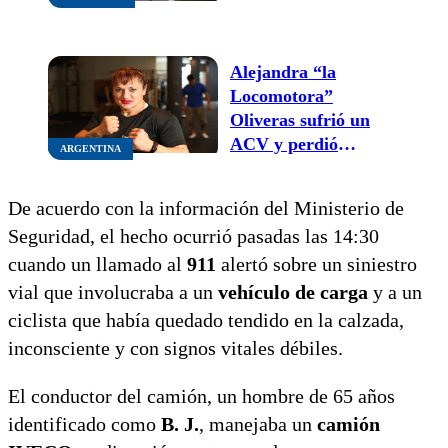
una camioneta
Alejandra “la
Locomotora”
Oliveras sufrió un
ACV y perdió
ARGENTINA
movilidad en un
brazo
De acuerdo con la información del Ministerio de
Seguridad, el hecho ocurrió pasadas las 14:30
cuando un llamado al
911
alertó sobre un siniestro
vial que involucraba a un
vehículo de carga
y a un
ciclista que había quedado tendido en la calzada,
inconsciente y con signos vitales débiles.
El conductor del camión, un hombre de 65 años
identificado como
B. J.
, manejaba un
camión