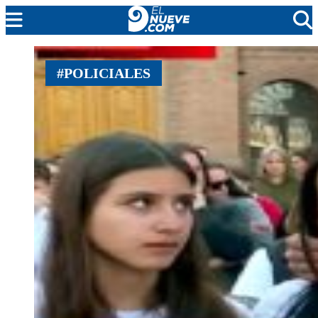
MENDOZA
#POLICIALES
CADA DÍA
ARGENTINA
NOTICIERO 9
PROTAGONISTAS
EL NUEVE STREAMS
PROGRAMACIÓN
EN VIVO