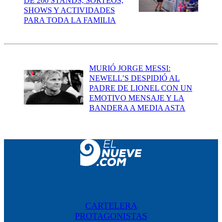
DE 200 STANDS, SORTEOS,
SHOWS Y ACTIVIDADES
PARA TODA LA FAMILIA
MURIÓ JORGE MESSI:
NEWELL’S DESPIDIÓ AL
PADRE DE LIONEL CON UN
EMOTIVO MENSAJE Y LA
BANDERA A MEDIA ASTA
CARTELERA
PROTAGONISTAS