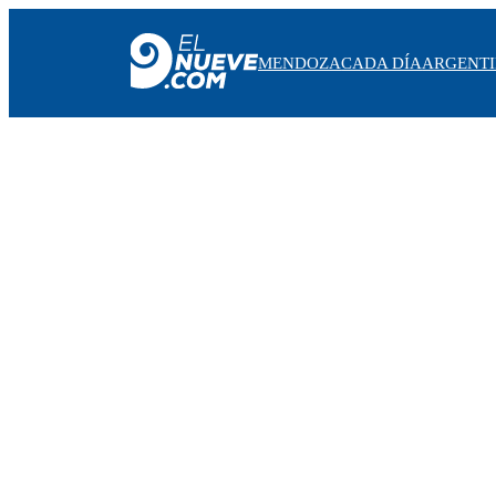
MENDOZA
CADA DÍA
ARGENT
MENDOZA
CADA DÍA
ARGENTINA
NOTICIERO 9
PROTAGONISTAS
EL NUEVE STREAMS
PROGRAMACIÓN
EN VIVO