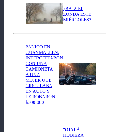
¿BAJA EL
ZONDA ESTE
MIÉRCOLES?
PÁNICO EN
GUAYMALLÉN:
INTERCEPTARON
CON UNA
CAMIONETA
A UNA
MUJER QUE
CIRCULABA
EN AUTO Y
LE ROBARON
$300.000
"OJALÁ
HUBIERA