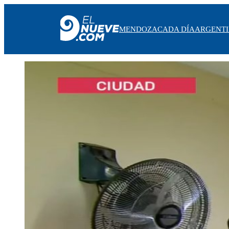
MENDOZA
CADA DÍA
ARGENT
MENDOZA
CADA DÍA
ARGENTINA
NOTICIERO 9
PROTAGONISTAS
EL NUEVE STREAMS
PROGRAMACIÓN
EN VIVO