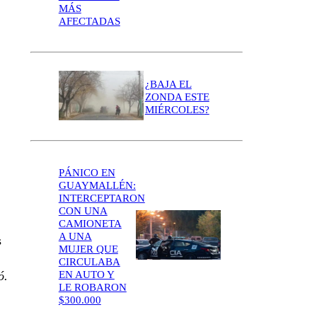
MÁS
AFECTADAS
¿BAJA EL
ZONDA ESTE
MIÉRCOLES?
PÁNICO EN
GUAYMALLÉN:
INTERCEPTARON
CON UNA
CAMIONETA
A UNA
s
MUJER QUE
CIRCULABA
EN AUTO Y
ó.
LE ROBARON
$300.000