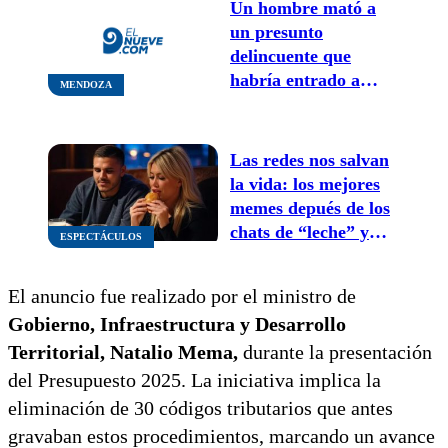
Un hombre mató a
un presunto
delincuente que
habría entrado a
MENDOZA
robar a su casa en
Mendoza
Las redes nos salvan
la vida: los mejores
memes depués de los
chats de “leche” y
ESPECTÁCULOS
“hamburguesas”
entre Mauro Icardi y
El anuncio fue realizado por el ministro de
Wanda Nara
Gobierno, Infraestructura y Desarrollo
Territorial, Natalio Mema,
durante la presentación
del Presupuesto 2025. La iniciativa implica la
eliminación de 30 códigos tributarios que antes
gravaban estos procedimientos, marcando un avance