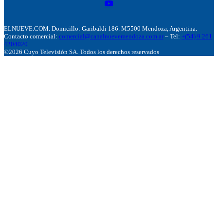
ELNUEVE.COM. Domicillo: Garibaldi 186. M5500 Mendoza, Argentina.
Contacto comercial:
comercial@canalnuevemendoza.com.ar
– Tel:
+(54) 9 261
4204020
©2026 Cuyo Televisión SA. Todos los derechos reservados