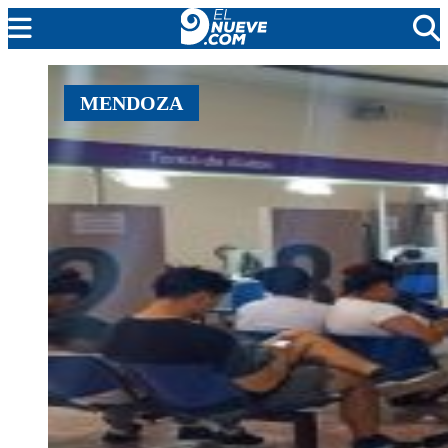
MENDOZA
MENDOZA
CADA DÍA
ARGENTINA
NOTICIERO 9
PROTAGONISTAS
EL NUEVE STREAMS
PROGRAMACIÓN
EN VIVO