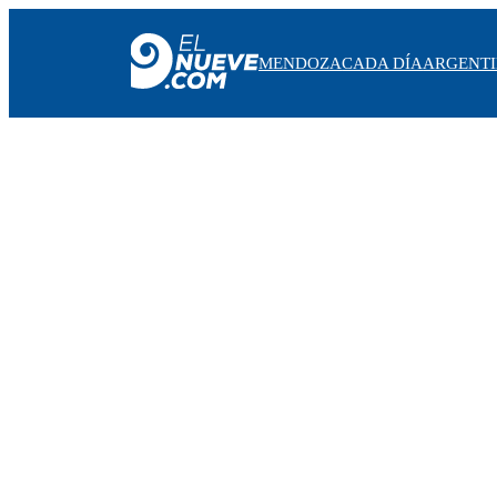
MENDOZA
CADA DÍA
ARGENT
MENDOZA
CADA DÍA
ARGENTINA
NOTICIERO 9
PROTAGONISTAS
EL NUEVE STREAMS
PROGRAMACIÓN
EN VIVO