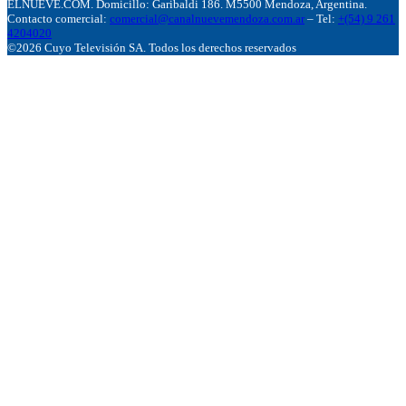
ELNUEVE.COM. Domicillo: Garibaldi 186. M5500 Mendoza, Argentina.
Contacto comercial:
comercial@canalnuevemendoza.com.ar
– Tel:
+(54) 9 261
4204020
©2026 Cuyo Televisión SA. Todos los derechos reservados