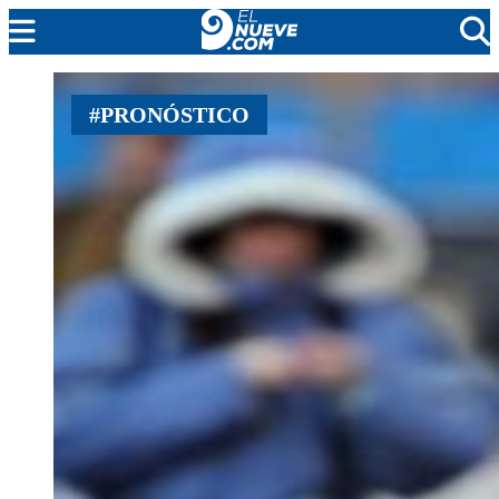
MENDOZA
#PRONÓSTICO
CADA DÍA
ARGENTINA
NOTICIERO 9
PROTAGONISTAS
EL NUEVE STREAMS
PROGRAMACIÓN
EN VIVO