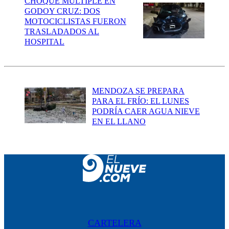
CHOQUE MÚLTIPLE EN
GODOY CRUZ: DOS
MOTOCICLISTAS FUERON
TRASLADADOS AL
HOSPITAL
MENDOZA SE PREPARA
PARA EL FRÍO: EL LUNES
PODRÍA CAER AGUA NIEVE
EN EL LLANO
CARTELERA