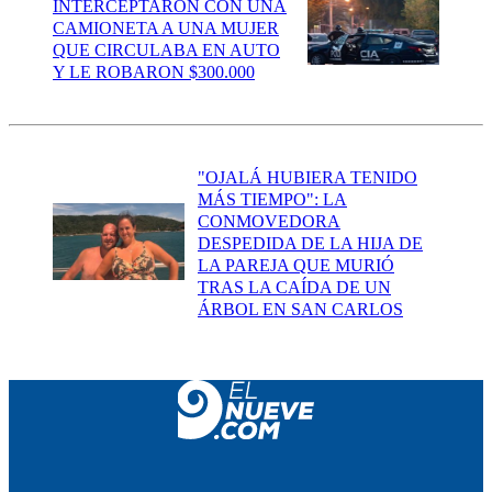
INTERCEPTARON CON UNA
CAMIONETA A UNA MUJER
QUE CIRCULABA EN AUTO
Y LE ROBARON $300.000
"OJALÁ HUBIERA TENIDO
MÁS TIEMPO": LA
CONMOVEDORA
DESPEDIDA DE LA HIJA DE
LA PAREJA QUE MURIÓ
TRAS LA CAÍDA DE UN
ÁRBOL EN SAN CARLOS