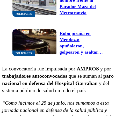
hombre frente al
Parador Maza del
Metrotranvía
POLICIALES
Robo piraña en
Mendoza:
apuñalaron,
golpearon y asaltaron
POLICIALES
a un adolescente en el
Parque Central
La convocatoria fue impulsada por
AMPROS
y por
trabajadores autoconvocados
que se suman al
paro
nacional en defensa del Hospital Garrahan
y del
sistema público de salud en todo el país.
“Como hicimos el 25 de junio, nos sumamos a esta
jornada nacional en defensa de la salud pública y