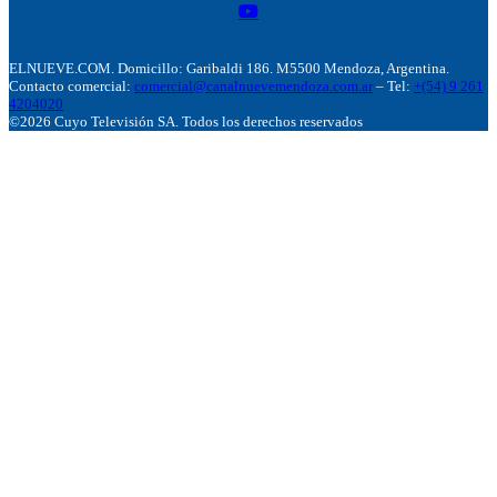
ELNUEVE.COM. Domicillo: Garibaldi 186. M5500 Mendoza, Argentina.
Contacto comercial:
comercial@canalnuevemendoza.com.ar
– Tel:
+(54) 9 261
4204020
©2026 Cuyo Televisión SA. Todos los derechos reservados