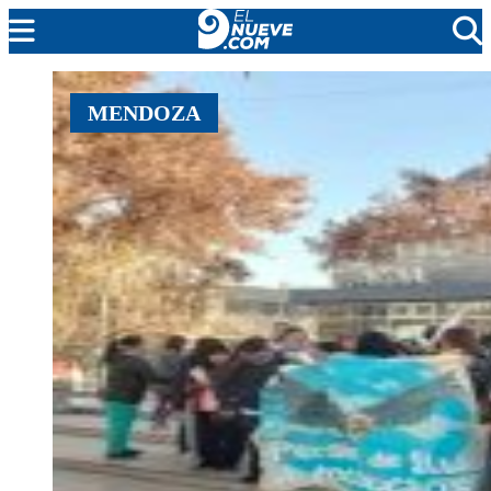
MENDOZA
MENDOZA
CADA DÍA
ARGENTINA
NOTICIERO 9
PROTAGONISTAS
EL NUEVE STREAMS
PROGRAMACIÓN
EN VIVO