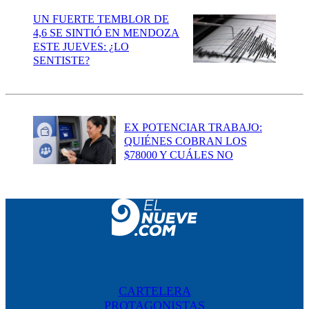
UN FUERTE TEMBLOR DE
4,6 SE SINTIÓ EN MENDOZA
ESTE JUEVES: ¿LO
SENTISTE?
EX POTENCIAR TRABAJO:
QUIÉNES COBRAN LOS
$78000 Y CUÁLES NO
CARTELERA
PROTAGONISTAS