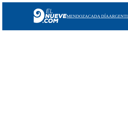
MENDOZA
CADA DÍA
ARGENT
MENDOZA
CADA DÍA
ARGENTINA
NOTICIERO 9
PROTAGONISTAS
EL NUEVE STREAMS
PROGRAMACIÓN
EN VIVO