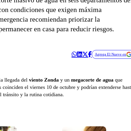
corte masivo de agua en seis departamentos de
 con condiciones que exigen máxima
emergencia recomiendan priorizar la
y permanecer en casa para reducir riesgos.
Agrega El Nueve en
la llegada del
viento Zonda
y un
megacorte de agua
que
oinciden el viernes 10 de octubre y podrían extenderse has
tránsito y la rutina cotidiana.