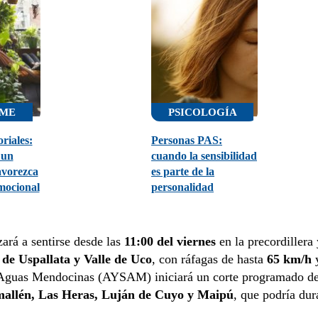
ME
PSICOLOGÍA
riales:
Personas PAS:
 un
cuando la sensibilidad
avorezca
es parte de la
emocional
personalidad
ará a sentirse desde las
11:00 del viernes
en la precordillera 
 de Uspallata y Valle de Uco
, con ráfagas de hasta
65 km/h
 Aguas Mendocinas (AYSAM) iniciará un corte programado d
llén, Las Heras, Luján de Cuyo y Maipú
, que podría dur