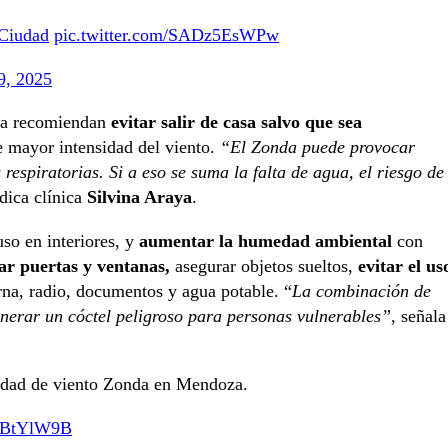
Ciudad
pic.twitter.com/SADz5EsWPw
9, 2025
tica recomiendan
evitar salir de casa salvo que sea
e mayor intensidad del viento.
“El Zonda puede provocar
respiratorias. Si a eso se suma la falta de agua, el riesgo de
dica clínica
Silvina Araya
.
uso en interiores, y
aumentar la humedad ambiental
con
ar puertas y ventanas,
asegurar objetos sueltos,
evitar el us
rna, radio, documentos y agua potable. “
La combinación de
enerar un cóctel peligroso para personas vulnerables”
, señala
lidad de viento Zonda en Mendoza.
3iBtYlW9B