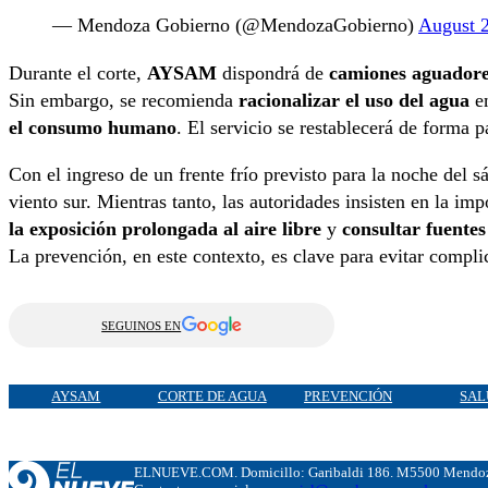
— Mendoza Gobierno (@MendozaGobierno)
August 
Durante el corte,
AYSAM
dispondrá de
camiones aguador
Sin embargo, se recomienda
racionalizar el uso del agua
en
el consumo humano
. El servicio se restablecerá de forma 
Con el ingreso de un frente frío previsto para la noche del 
viento sur. Mientras tanto, las autoridades insisten en la im
la exposición prolongada al aire libre
y
consultar fuentes 
La prevención, en este contexto, es clave para evitar compli
SEGUINOS EN
AYSAM
CORTE DE AGUA
PREVENCIÓN
SAL
ELNUEVE.COM. Domicillo: Garibaldi 186. M5500 Mendoza