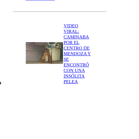
VIDEO
VIRAL:
CAMINABA
POR EL
CENTRO DE
MENDOZA Y
SE
ENCONTRÓ
CON UNA
INSÓLITA
PELEA
o