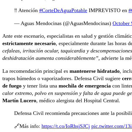
‼ Atención
#CorteDeAguaPotable
IMPREVISTO en
#
— Aguas Mendocinas (@AguasMendocinas)
October 
Ante este escenario, especialistas en salud y gestión climá
estrictamente necesario
, especialmente durante las horas d
cefaleas, irritación ocular, taquicardia y descompensaciones 
deshidratación aumenta considerablemente”,
advierte la mé
La recomendación principal es
mantenerse hidratado
, incl
trapos húmedos o vaporizadores. Defensa Civil sugiere
cerr
de fuego
y tener lista una
mochila de emergencia
con linte
calor extremo, polvo en suspensión y falta de agua puede g
Martín Lucero
, médico alergista del Hospital Central.
Defensa Civil recomienda precauciones ante la posibi
🔗Más info:
https://t.co/IoRhsjSJCj
pic.twitter.com/1