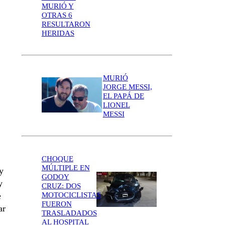
MURIÓ Y
OTRAS 6
RESULTARON
HERIDAS
MURIÓ
JORGE MESSI,
EL PAPÁ DE
LIONEL
MESSI
CHOQUE
MÚLTIPLE EN
y
GODOY
y
CRUZ: DOS
MOTOCICLISTAS
e
FUERON
ar
TRASLADADOS
AL HOSPITAL