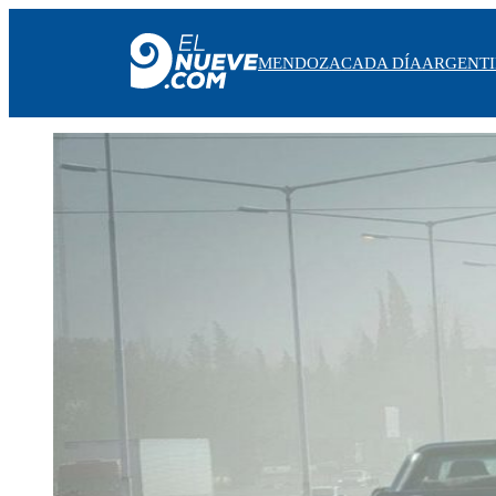
MENDOZA
CADA DÍA
ARGENT
MENDOZA
CADA DÍA
ARGENTINA
NOTICIERO 9
PROTAGONISTAS
EL NUEVE STREAMS
PROGRAMACIÓN
EN VIVO