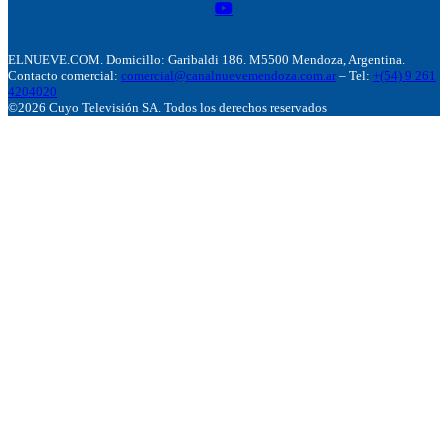
ELNUEVE.COM. Domicillo: Garibaldi 186. M5500 Mendoza, Argentina.
Contacto comercial:
comercial@canalnuevemendoza.com.ar
– Tel:
+(54) 9 261
4204020
©2026 Cuyo Televisión SA. Todos los derechos reservados