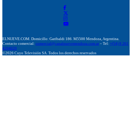
ELNUEVE.COM. Domicillo: Garibaldi 186. M5500 Mendoza, Argentina.
Contacto comercial:
comercial@canalnuevemendoza.com.ar
– Tel:
+(54) 9 261
4204020
©2026 Cuyo Televisión SA. Todos los derechos reservados