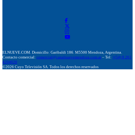
ELNUEVE.COM. Domicillo: Garibaldi 186. M5500 Mendoza, Argentina.
Contacto comercial:
comercial@canalnuevemendoza.com.ar
– Tel:
+(54) 9 261
4204020
©2026 Cuyo Televisión SA. Todos los derechos reservados