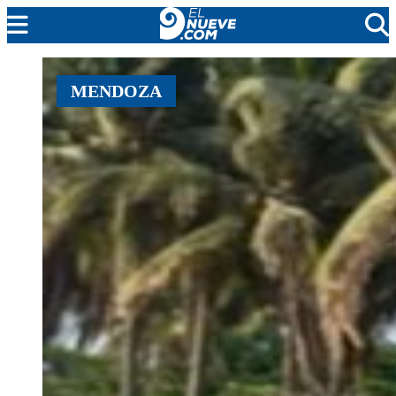
MENDOZA
MENDOZA
CADA DÍA
ARGENTINA
NOTICIERO 9
PROTAGONISTAS
EL NUEVE STREAMS
PROGRAMACIÓN
EN VIVO