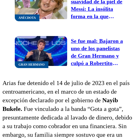
suavidad de la piel de
Messi: La insólita
forma en la que
ANÉCDOTA
Owen Wilson
describió su
encuentro con el
Se fue mal: Bajaron a
astro de fútbol
uno de los panelistas
de Gran Hermano y
culpó a Robertito
GRAN HERMANO
Funes Ugarte
Arias fue detenido el 14 de julio de 2023 en el país
centroamericano, en el marco de un estado de
excepción declarado por el gobierno de
Nayib
Bukele.
Fue vinculado a la banda “Gota a gota”,
presuntamente dedicada al lavado de dinero, debido
a su trabajo como cobrador en una financiera. Sin
embargo, su familia siempre sostuvo que era un