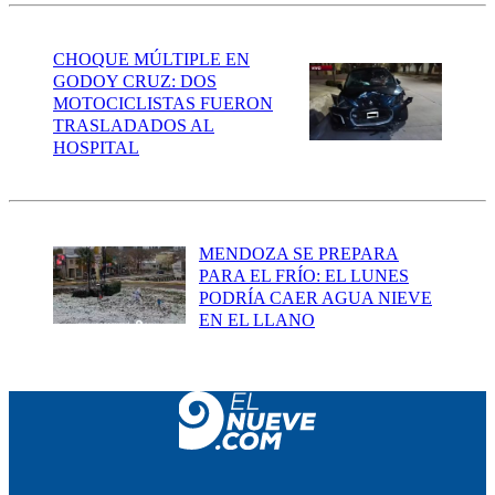
CHOQUE MÚLTIPLE EN
GODOY CRUZ: DOS
MOTOCICLISTAS FUERON
TRASLADADOS AL
HOSPITAL
MENDOZA SE PREPARA
PARA EL FRÍO: EL LUNES
PODRÍA CAER AGUA NIEVE
EN EL LLANO