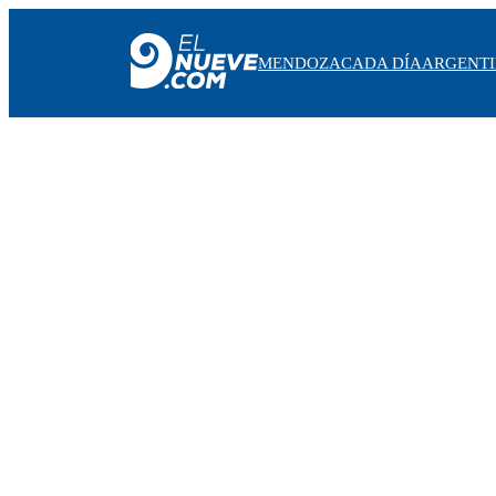
MENDOZA
CADA DÍA
ARGENT
MENDOZA
CADA DÍA
ARGENTINA
NOTICIERO 9
PROTAGONISTAS
EL NUEVE STREAMS
PROGRAMACIÓN
EN VIVO