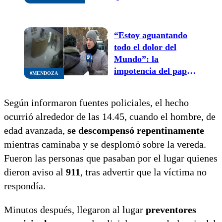
emergencia en
España tras chocar
con un ave
“Estoy aguantando
todo el dolor del
Mundo”: la
impotencia del papá
#MENDOZA
de la joven atacada y
abusada en un hostel
Según informaron fuentes policiales, el hecho
de Guaymallén
ocurrió alrededor de las 14.45, cuando el hombre, de
edad avanzada,
se descompensó repentinamente
mientras caminaba y se desplomó sobre la vereda.
Fueron las personas que pasaban por el lugar quienes
dieron aviso al
911
, tras advertir que la víctima no
respondía.
Minutos después, llegaron al lugar
preventores