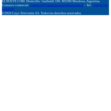
ELNUEVE.COM. Domicillo: Garibaldi 186. M5500 Mendoza, Argentina.
Contacto comercial:
comercial@canalnuevemendoza.com.ar
– Tel:
+(54) 9 261
4204020
©2026 Cuyo Televisión SA. Todos los derechos reservados