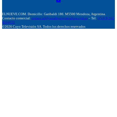
ELNUEVE.COM. Domicillo: Garibaldi 186. M5500 Mendoza, Argentina.
Contacto comercial:
comercial@canalnuevemendoza.com.ar
– Tel:
+(54) 9 261
4204020
©2026 Cuyo Televisión SA. Todos los derechos reservados