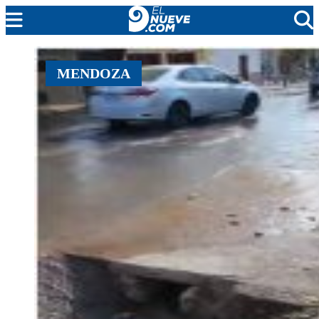
MENDOZA
MENDOZA
CADA DÍA
ARGENTINA
NOTICIERO 9
PROTAGONISTAS
EL NUEVE STREAMS
PROGRAMACIÓN
EN VIVO