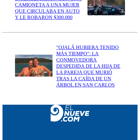
CAMIONETA A UNA MUJER
QUE CIRCULABA EN AUTO
Y LE ROBARON $300.000
"OJALÁ HUBIERA TENIDO
MÁS TIEMPO": LA
CONMOVEDORA
DESPEDIDA DE LA HIJA DE
LA PAREJA QUE MURIÓ
TRAS LA CAÍDA DE UN
ÁRBOL EN SAN CARLOS