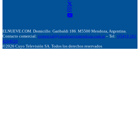
ELNUEVE.COM. Domicillo: Garibaldi 186. M5500 Mendoza, Argentina.
Contacto comercial:
comercial@canalnuevemendoza.com.ar
– Tel:
+(54) 9 261
4204020
©2026 Cuyo Televisión SA. Todos los derechos reservados