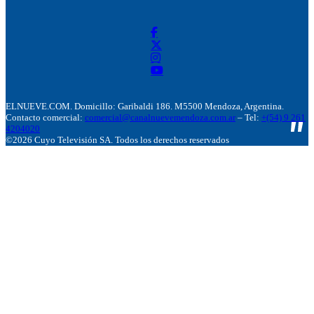
ELNUEVE.COM. Domicillo: Garibaldi 186. M5500 Mendoza, Argentina.
Contacto comercial:
comercial@canalnuevemendoza.com.ar
– Tel:
+(54) 9 261
4204020
©2026 Cuyo Televisión SA. Todos los derechos reservados