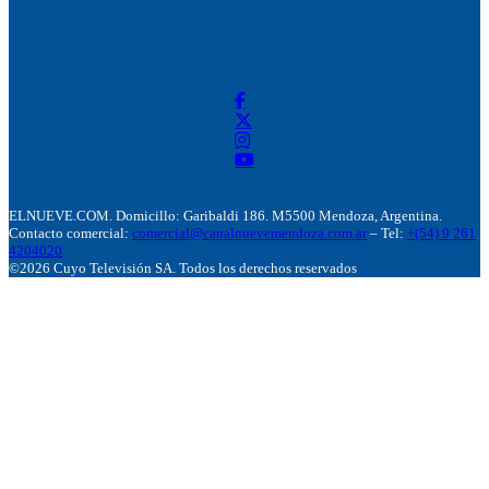
ELNUEVE.COM. Domicillo: Garibaldi 186. M5500 Mendoza, Argentina.
Contacto comercial:
comercial@canalnuevemendoza.com.ar
– Tel:
+(54) 9 261
4204020
©2026 Cuyo Televisión SA. Todos los derechos reservados