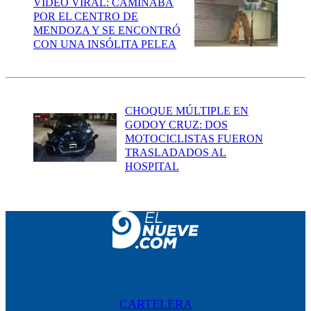
VIDEO VIRAL: CAMINABA
POR EL CENTRO DE
MENDOZA Y SE ENCONTRÓ
CON UNA INSÓLITA PELEA
CHOQUE MÚLTIPLE EN
GODOY CRUZ: DOS
MOTOCICLISTAS FUERON
TRASLADADOS AL
HOSPITAL
CARTELERA