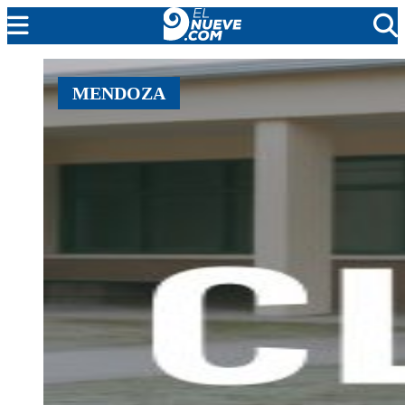
MENDOZA
MENDOZA
CADA DÍA
ARGENTINA
NOTICIERO 9
PROTAGONISTAS
EL NUEVE STREAMS
PROGRAMACIÓN
EN VIVO