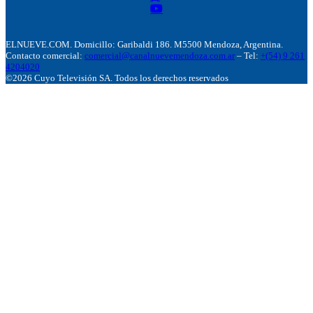
ELNUEVE.COM. Domicillo: Garibaldi 186. M5500 Mendoza, Argentina.
Contacto comercial:
comercial@canalnuevemendoza.com.ar
– Tel:
+(54) 9 261
4204020
©2026 Cuyo Televisión SA. Todos los derechos reservados