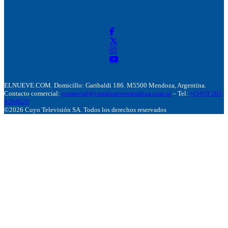
ELNUEVE.COM. Domicillo: Garibaldi 186. M5500 Mendoza, Argentina.
Contacto comercial:
comercial@canalnuevemendoza.com.ar
– Tel:
+(54) 9 261
4204020
©2026 Cuyo Televisión SA. Todos los derechos reservados