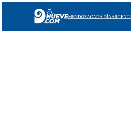
MENDOZA
CADA DÍA
ARGENT
MENDOZA
CADA DÍA
ARGENTINA
NOTICIERO 9
PROTAGONISTAS
EL NUEVE STREAMS
PROGRAMACIÓN
EN VIVO